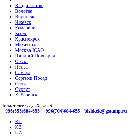
Владивосток
Вологда
Воронеж
Ижевск
Кемерово
Керчь
Красноярск
Махачкала
Москва ЮАО
Нижний Новгород.
Омск.
Пенза
Самара
Сергиев Посад
Сочи
Сургут
Хабаровск
Боконбаева, д.126, оф.9
+996(555)684-655
+996(704)684-655
bishkek@gstamp.ru
RU
KZ
UA