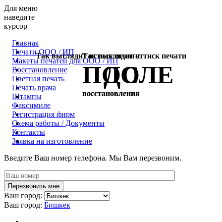
Для меню
наведите
курсор
Главная
Печати ООО / ИП
Так выглядит оттиск печати
Так выглядит оттиск печати
Макеты печатей для OOO / ИП
ПОСЛЕ
ДО
Восстановление
Цветная печать
Печать врача
восстановления
восстановления
Штампы
Факсимиле
Регистрация фирм
Схема работы / Документы
Контакты
Заявка на изготовление
Введите Ваш номер телефона. Мы Вам перезвоним.
Ваш город:
Ваш город:
Бишкек