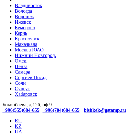
Владивосток
Вологда
Воронеж
Ижевск
Кемерово
Керчь
Красноярск
Махачкала
Москва ЮАО
Нижний Новгород.
Омск.
Пенза
Самара
Сергиев Посад
Сочи
Сургут
Хабаровск
Боконбаева, д.126, оф.9
+996(555)684-655
+996(704)684-655
bishkek@gstamp.ru
RU
KZ
UA