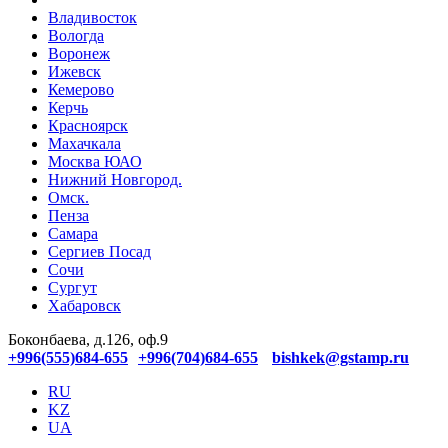
Владивосток
Вологда
Воронеж
Ижевск
Кемерово
Керчь
Красноярск
Махачкала
Москва ЮАО
Нижний Новгород.
Омск.
Пенза
Самара
Сергиев Посад
Сочи
Сургут
Хабаровск
Боконбаева, д.126, оф.9
+996(555)684-655
+996(704)684-655
bishkek@gstamp.ru
RU
KZ
UA