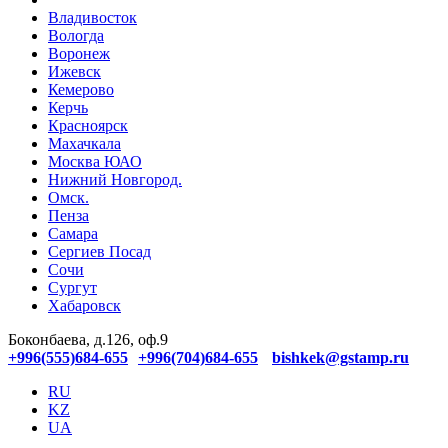
Владивосток
Вологда
Воронеж
Ижевск
Кемерово
Керчь
Красноярск
Махачкала
Москва ЮАО
Нижний Новгород.
Омск.
Пенза
Самара
Сергиев Посад
Сочи
Сургут
Хабаровск
Боконбаева, д.126, оф.9
+996(555)684-655
+996(704)684-655
bishkek@gstamp.ru
RU
KZ
UA