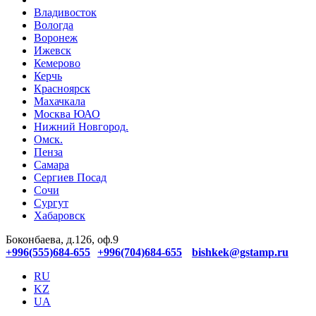
Владивосток
Вологда
Воронеж
Ижевск
Кемерово
Керчь
Красноярск
Махачкала
Москва ЮАО
Нижний Новгород.
Омск.
Пенза
Самара
Сергиев Посад
Сочи
Сургут
Хабаровск
Боконбаева, д.126, оф.9
+996(555)684-655
+996(704)684-655
bishkek@gstamp.ru
RU
KZ
UA