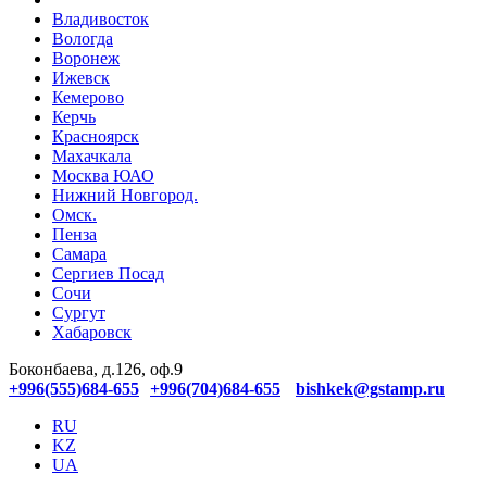
Владивосток
Вологда
Воронеж
Ижевск
Кемерово
Керчь
Красноярск
Махачкала
Москва ЮАО
Нижний Новгород.
Омск.
Пенза
Самара
Сергиев Посад
Сочи
Сургут
Хабаровск
Боконбаева, д.126, оф.9
+996(555)684-655
+996(704)684-655
bishkek@gstamp.ru
RU
KZ
UA