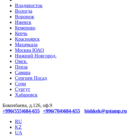
Владивосток
Вологда
Воронеж
Ижевск
Кемерово
Керчь
Красноярск
Махачкала
Москва ЮАО
Нижний Новгород.
Омск.
Пенза
Самара
Сергиев Посад
Сочи
Сургут
Хабаровск
Боконбаева, д.126, оф.9
+996(555)684-655
+996(704)684-655
bishkek@gstamp.ru
RU
KZ
UA