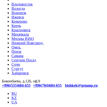
Владивосток
Вологда
Воронеж
Ижевск
Кемерово
Керчь
Красноярск
Махачкала
Москва ЮАО
Нижний Новгород.
Омск.
Пенза
Самара
Сергиев Посад
Сочи
Сургут
Хабаровск
Боконбаева, д.126, оф.9
+996(555)684-655
+996(704)684-655
bishkek@gstamp.ru
RU
KZ
UA