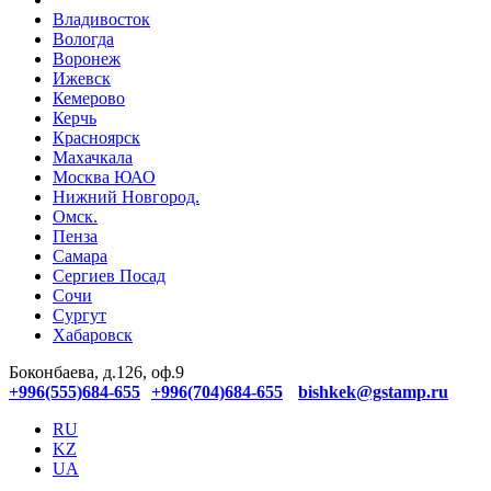
Владивосток
Вологда
Воронеж
Ижевск
Кемерово
Керчь
Красноярск
Махачкала
Москва ЮАО
Нижний Новгород.
Омск.
Пенза
Самара
Сергиев Посад
Сочи
Сургут
Хабаровск
Боконбаева, д.126, оф.9
+996(555)684-655
+996(704)684-655
bishkek@gstamp.ru
RU
KZ
UA